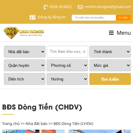
0938.39.6822
minhtn.dongnai@gmail.com
Đăng ký đăng tin
tìm kiếm
Menu
Tìm kiếm
BĐS Dòng Tiền (CHDV)
Trang chủ
>>
Nhà đất bán
>> BĐS Dòng Tiền (CHDV)