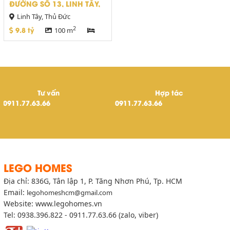
ĐƯỜNG SỐ 13, LINH TÂY,
THỦ ĐỨC , GIÁ CHỈ 9,8 TỶ
Linh Tây, Thủ Đức
TL
2
9.8 tỷ
100 m
12
vấn
Hợp tác
0911.77.63.66
legohomeshcm
LEGO HOMES
Địa chỉ: 836G, Tân lập 1, P. Tăng Nhơn Phú, Tp. HCM
Email:
legohomeshcm@gmail.com
Website: www.legohomes.vn
Tel: 0938.396.822 - 0911.77.63.66 (zalo, viber)