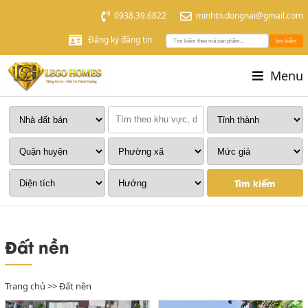
0938.39.6822
minhtn.dongnai@gmail.com
Đăng ký đăng tin
tìm kiếm
Menu
Tìm kiếm
Đất nền
Trang chủ
>>
Đất nền