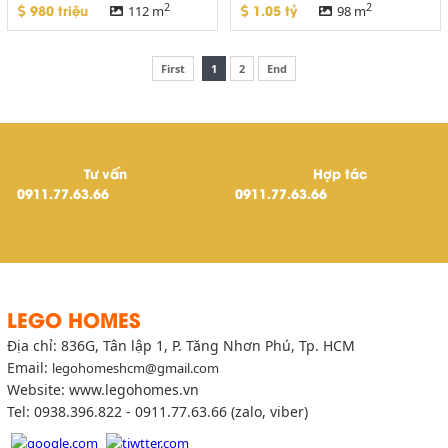
Long Thành, Đồng Nai
Huyện Châu Đức, Bà Rịa - Vũng
2
2
980 triệu
1.05 tỷ
112 m
98 m
Tàu
First
1
2
End
Tư vấn
Hợp tác
0911.77.63.66
0911.77.63.66
LEGO HOMES
Địa chỉ: 836G, Tân lập 1, P. Tăng Nhơn Phú, Tp. HCM
Email:
legohomeshcm@gmail.com
Website: www.legohomes.vn
Tel: 0938.396.822 - 0911.77.63.66 (zalo, viber)