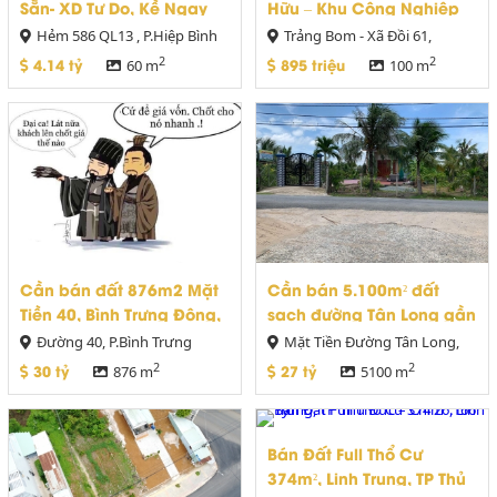
Sẵn- XD Tự Do, Kề Ngay
Hữu – Khu Công Nghiệp
Vạn Phúc City TP Thủ Đức
Bàu Xéo, Trảng Bom,
Hẻm 586 QL13 , P.Hiệp Bình
Trảng Bom - Xã Đồi 61,
Đồng Nai
Phước, Tp Thủ Đức
Huyện Trảng Bom, Tỉnh Đồng
2
2
4.14 tỷ
895 triệu
60 m
100 m
Nai
Cần bán đất 876m2 Mặt
Cần bán 5.100m² đất
Tiền 40, Bình Trưng Đông,
sạch đường Tân Long gần
Quận 2
Cầu Chợ Đệm, Huyện
Đường 40, P.Bình Trưng
Mặt Tiền Đường Tân Long,
Bình Chánh
Đông, Quận 2, TP.Thủ Đức
Xã Tân Nhựt, Huyện Bình
2
2
30 tỷ
27 tỷ
876 m
5100 m
Chánh, TP.HCM
Bán Đất Full Thổ Cư
374m², Linh Trung, TP Thủ