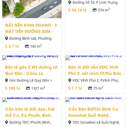
Đức – Chỉ 26.166 Tỷ
Đường Số 10, P Linh Trung,
TP Thủ Đức
2
26.16 tỷ
374 m
ĐẤT NỀN KINH DOANH - 3
MẶT TIỀN ĐƯỜNG 30M -
TRUNG TÂM HẮC DỊCH,
Đường Bình Giã, Phường
PHÚ MỸ
Hắc Dịch, Thị Xã Phú Mỹ, Tỉnh
2
3.7 tỷ
140 m
Bà Rịa Vũng Tàu
Bán lô góc 2 MT đường Lê
Bán lô đất nền KDC Vĩnh
Quý Đôn - Công Lý,
Phú 2, sát ranh TP.Thủ Đức
Phường Bình Thọ, TP.Thủ
Góc Đường Lê Quý Đôn +
KDC Vĩnh Phú 2, P.Vĩnh Phú,
Đức
Công Lý, P.Bình Thọ, TP.Thủ Đức
TP.Thuận An, Bình Dương
2
2
105 tỷ
1.7 tỷ
1327 m
75 m
Cần bán lô đất đẹp, Full
Cần Bán ĐấtTái Định Cư
thổ Cư, Xã Phước Bình,
Sonadezi Suối Nghệ,
Huyện Long Thành
Châu Đức
Đường TĐ7, Phước Bình,
TDC Sonadezi xã Suối Nghệ,