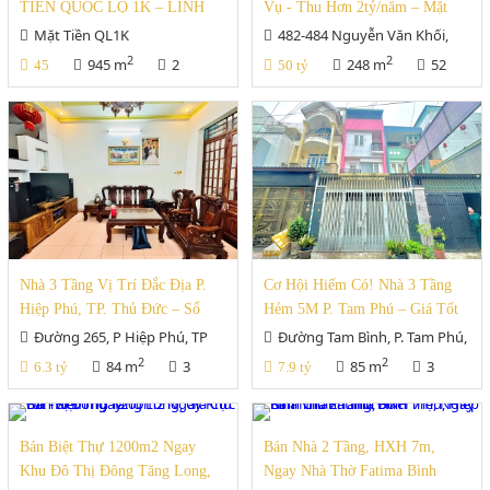
TIỀN QUỐC LỘ 1K – LINH
Vụ - Thu Hơn 2tỷ/năm – Mặt
XUÂN, TP. THỦ ĐỨC (CŨ)
Tiền Nguyễn Văn Khối, Gò Vấp
Mặt Tiền QL1K
482-484 Nguyễn Văn Khối,
– Giá Tốt Xem Nga
P9, Gò Vấp
2
2
945 m
2
248 m
52
45
50 tỷ
Nhà 3 Tầng Vị Trí Đắc Địa P.
Cơ Hội Hiếm Có! Nhà 3 Tầng
Hiệp Phú, TP. Thủ Đức – Sổ
Hẻm 5M P. Tam Phú – Giá Tốt
Hồng Riêng, Chỉ 6.3 Tỷ!
Chỉ 7.9 Tỷ – Pháp Lý Chuẩn!
Đường 265, P Hiệp Phú, TP
Đường Tam Bình, P. Tam Phú,
Thủ Đức
TP Thủ Đức
2
2
84 m
3
85 m
3
6.3 tỷ
7.9 tỷ
Bán Biệt Thự 1200m2 Ngay
Bán Nhà 2 Tầng, HXH 7m,
Khu Đô Thị Đông Tăng Long,
Ngay Nhà Thờ Fatima Bình