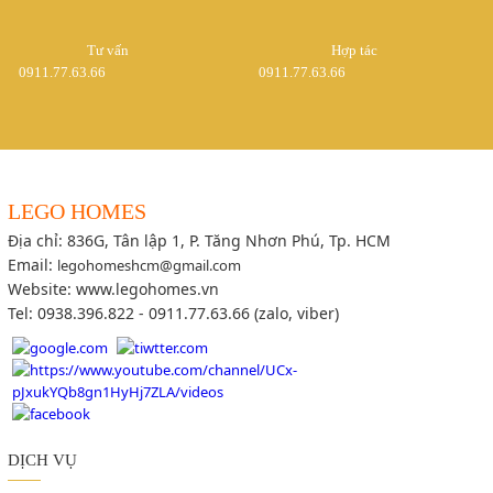
Tư vấn
Hợp tác
0911.77.63.66
0911.77.63.66
LEGO HOMES
Địa chỉ: 836G, Tân lập 1, P. Tăng Nhơn Phú, Tp. HCM
Email:
legohomeshcm@gmail.com
Website: www.legohomes.vn
Tel: 0938.396.822 - 0911.77.63.66 (zalo, viber)
DỊCH VỤ