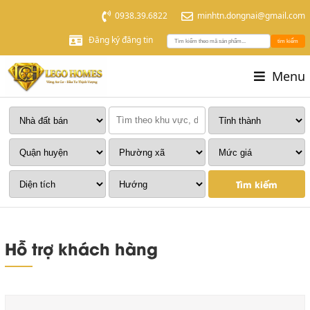
0938.39.6822
minhtn.dongnai@gmail.com
Đăng ký đăng tin
tìm kiếm
Menu
Tìm kiếm
Hỗ trợ khách hàng