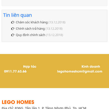
Tin liên quan
Chăm sóc khách hàng
(13.12.2018)
Chính sách trả hàng
(13.12.2018)
Quy định chính sách
(13.12.2018)
Hợp tác
Kinh doanh
0911.77.63.66
legohomeshcm@gmail.com
LEGO HOMES
Địa chỉ: 836G, Tân lập 1, P. Tăng Nhơn Phú, Tp. HCM