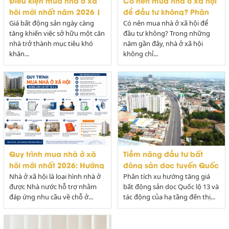
Điều kiện mua nhà ở xã
Có nên mua nhà ở xã hội
hội mới nhất năm 2026 |
để đầu tư không? Phân
Hướng dẫn chi tiết từ A-Z
tích ưu điểm, nhược điểm,
Giá bất động sản ngày càng
Có nên mua nhà ở xã hội để
tăng khiến việc sở hữu một căn
khả năng tăng giá và cho
đầu tư không? Trong những
nhà trở thành mục tiêu khó
năm gần đây, nhà ở xã hội
thu
khăn...
không chỉ...
Quy trình mua nhà ở xã
Tiềm năng đầu tư bất
hội mới nhất 2026: Hướng
động sản dọc tuyến Quốc
dẫn chi tiết từ A-Z
lộ 13
Nhà ở xã hội là loại hình nhà ở
Phân tích xu hướng tăng giá
được Nhà nước hỗ trợ nhằm
bất động sản dọc Quốc lộ 13 và
đáp ứng nhu cầu về chỗ ở...
tác động của hạ tầng đến thị...