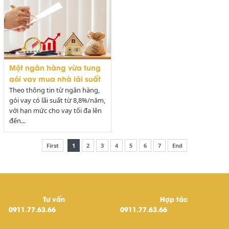
Một ngân hàng vừa tung
gói vay mua nhà lãi suất
từ 8,8%/năm
Theo thông tin từ ngân hàng,
gói vay có lãi suất từ 8,8%/năm,
với hạn mức cho vay tối đa lên
đến...
First
1
2
3
4
5
6
7
End
Tư vấn
Hợp tác
0911.77.63.66
0911.77.63.66