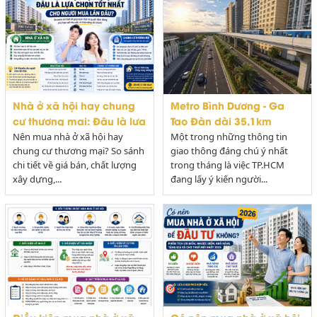
Nhà ở xã hội hay chung
Metro Bình Dương - Ga
cư thương mại: Đâu là lựa
Tao Đàn dài 35,1km
chọn tốt nhất cho người
Nên mua nhà ở xã hội hay
Một trong những thông tin
mua lần đầu năm 2026?
chung cư thương mại? So sánh
giao thông đáng chú ý nhất
chi tiết về giá bán, chất lượng
trong tháng là việc TP.HCM
xây dựng,...
đang lấy ý kiến người...