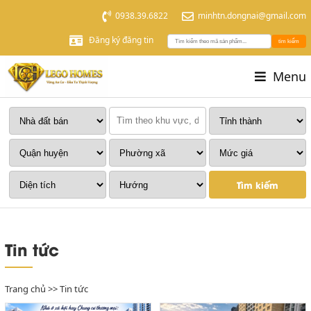
0938.39.6822
minhtn.dongnai@gmail.com
Đăng ký đăng tin
tìm kiếm
Menu
Tìm kiếm
Tin tức
Trang chủ
>>
Tin tức