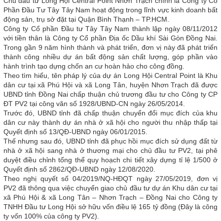
Chủ đầu tư Long Hội Central Point Nhơn Trạch chính là Công ty Cổ
Phần Đầu Tư Tây Tây Nam hoạt động trong lĩnh vực kinh doanh bất
động sản, trụ sở đặt tại Quận Bình Thạnh – TP.HCM.
Công ty Cổ phần Đầu tư Tây Tây Nam thành lập ngày 08/11/2012
với tiền thân là Công ty Cổ phần Địa ốc Dầu khí Sài Gòn Đồng Nai.
Trong gần 9 năm hình thành và phát triển, đơn vị này đã phát triển
thành công nhiều dự án bất động sản chất lượng, góp phần vào
hành trình tạo dựng chốn an cư hoàn hảo cho công đồng.
Theo tìm hiểu, tên pháp lý của dự án Long Hội Central Point là Khu
dân cư tại xã Phú Hội và xã Long Tân, huyện Nhơn Trạch đã được
UBND tỉnh Đồng Nai chấp thuận chủ trương đầu tư cho Công ty CP
ĐT PV2 tại công văn số 1928/UBND-CN ngày 26/05/2014.
Trước đó, UBND tỉnh đã chấp thuận chuyển đổi mục đích của khu
dân cư này thành dự án nhà ở xã hội cho người thu nhập thấp tại
Quyết định số 13/QĐ-UBND ngày 06/01/2015.
Thế nhưng sau đó, UBND tỉnh đã phục hồi mục đích sử dụng đất từ
nhà ở xã hội sang nhà ở thương mại cho chủ đầu tư PV2, tại phê
duyệt điều chỉnh tổng thể quy hoạch chi tiết xây dựng tỉ lệ 1/500 ở
Quyết định số 2862/QĐ-UBND ngày 12/08/2020.
Theo nghị quyết số 04/2019/NQ-HĐQT ngày 27/05/2019, đơn vị
PV2 đã thông qua việc chuyển giao chủ đầu tư dự án Khu dân cư tại
xã Phú Hội & xã Long Tân – Nhơn Trạch – Đồng Nai cho Công ty
TNHH Đầu tư Long Hội sở hữu vốn điều lệ 165 tỷ đồng (Đây là công
ty vốn 100% của công ty PV2).