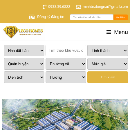
0938.39.6822
minhtn.dongnai@gmail.com
Đăng ký đăng tin
tìm kiếm
Menu
Tìm kiếm