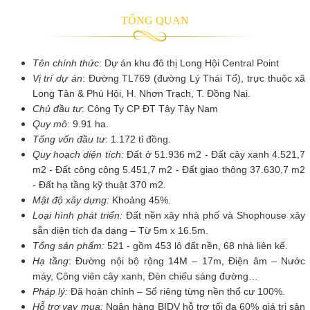
TỔNG QUAN
Tên chính thức
: Dự án khu đô thị Long Hội Central Point
Vị trí dự án
: Đường TL769 (đường Lý Thái Tổ), trực thuộc xã
Long Tân & Phú Hội, H. Nhơn Trạch, T. Đồng Nai.
Chủ đầu tư
: Công Ty CP ĐT Tây Tây Nam
Quy mô
: 9.91 ha.
Tổng vốn đầu tư
: 1.172 tỉ đồng.
Quy hoạch diện tích:
Đất ở 51.936 m2 - Đất cây xanh 4.521,7
m2 - Đất công cộng 5.451,7 m2 - Đất giao thông 37.630,7 m2
- Đất hạ tầng kỹ thuật 370 m2.
Mật độ xây dựng:
Khoảng 45%.
Loại hình phát triển:
Đất nền xây nhà phố và Shophouse xây
sẵn diện tích đa dạng – Từ 5m x 16.5m.
Tổng sản phẩm:
521 - gồm 453 lô đất nền, 68 nhà liên kế.
Hạ tầng
: Đường nội bộ rộng 14M – 17m, Điện âm – Nước
máy, Công viên cây xanh, Đèn chiếu sáng đường…
Pháp lý:
Đã hoàn chỉnh – Sổ riêng từng nền thổ cư 100%.
Hỗ trợ vay mua:
Ngân hàng BIDV hỗ trợ tối đa 60% giá trị sản