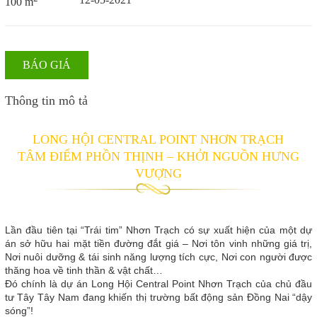
100 m
BÁO GIÁ
Thông tin mô tả
LONG HỘI CENTRAL POINT NHƠN TRẠCH
TÂM ĐIỂM PHỒN THỊNH – KHỞI NGUỒN HƯNG
VƯỢNG
Lần đầu tiên tại “Trái tim” Nhơn Trạch có sự xuất hiện của một dự
án sở hữu hai mặt tiền đường đắt giá – Nơi tôn vinh những giá trị,
Nơi nuôi dưỡng & tái sinh năng lượng tích cực, Nơi con người được
thăng hoa về tinh thần & vật chất…
Đó chính là dự án Long Hội Central Point Nhơn Trạch của chủ đầu
tư Tây Tây Nam đang khiến thị trường bất động sản Đồng Nai “dậy
sóng”!