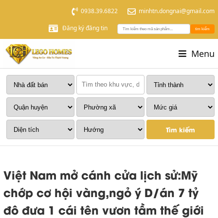
0938.39.6822
minhtn.dongnai@gmail.com
Đăng ký đăng tin
tìm kiếm
Menu
Tìm kiếm
Việt Nam mở cánh cửa lịch sử:Mỹ
chớp cơ hội vàng,ngỏ ý D/án 7 tỷ
đô đưa 1 cái tên vươn tầm thế giới