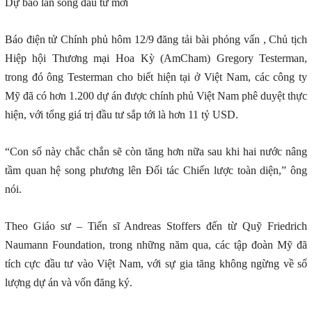
Dự báo làn sóng đầu tư mới
Báo điện tử Chính phủ hôm 12/9 đăng tải bài phỏng vấn , Chủ tịch
Hiệp hội Thương mại Hoa Kỳ (AmCham) Gregory Testerman,
trong đó ông Testerman cho biết hiện tại ở Việt Nam, các công ty
Mỹ đã có hơn 1.200 dự án được chính phủ Việt Nam phê duyệt thực
hiện, với tổng giá trị đầu tư sắp tới là hơn 11 tỷ USD.
“Con số này chắc chắn sẽ còn tăng hơn nữa sau khi hai nước nâng
tầm quan hệ song phương lên Đối tác Chiến lược toàn diện,” ông
nói.
Theo Giáo sư – Tiến sĩ Andreas Stoffers đến từ Quỹ Friedrich
Naumann Foundation, trong những năm qua, các tập đoàn Mỹ đã
tích cực đầu tư vào Việt Nam, với sự gia tăng không ngừng về số
lượng dự án và vốn đăng ký.