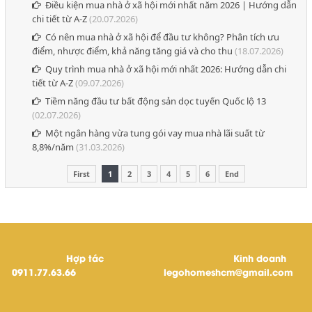
Điều kiện mua nhà ở xã hội mới nhất năm 2026 | Hướng dẫn
chi tiết từ A-Z
(20.07.2026)
Có nên mua nhà ở xã hội để đầu tư không? Phân tích ưu
điểm, nhược điểm, khả năng tăng giá và cho thu
(18.07.2026)
Quy trình mua nhà ở xã hội mới nhất 2026: Hướng dẫn chi
tiết từ A-Z
(09.07.2026)
Tiềm năng đầu tư bất động sản dọc tuyến Quốc lộ 13
(02.07.2026)
Một ngân hàng vừa tung gói vay mua nhà lãi suất từ
8,8%/năm
(31.03.2026)
First
1
2
3
4
5
6
End
Hợp tác
Kinh doanh
0911.77.63.66
legohomeshcm@gmail.com