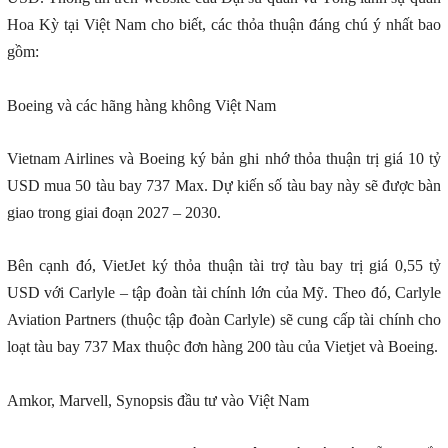
Hoa Kỳ tại Việt Nam cho biết, các thỏa thuận đáng chú ý nhất bao
gồm:
Boeing và các hãng hàng không Việt Nam
Vietnam Airlines và Boeing ký bản ghi nhớ thỏa thuận trị giá 10 tỷ
USD mua 50 tàu bay 737 Max. Dự kiến số tàu bay này sẽ được bàn
giao trong giai đoạn 2027 – 2030.
Bên cạnh đó, VietJet ký thỏa thuận tài trợ tàu bay trị giá 0,55 tỷ
USD với Carlyle – tập đoàn tài chính lớn của Mỹ. Theo đó, Carlyle
Aviation Partners (thuộc tập đoàn Carlyle) sẽ cung cấp tài chính cho
loạt tàu bay 737 Max thuộc đơn hàng 200 tàu của Vietjet và Boeing.
Amkor, Marvell, Synopsis đầu tư vào Việt Nam