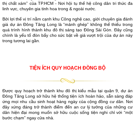
thị chất xám” của TP.HCM - Nơi hội tụ thế hệ công dân tri thức đa
linh vực, chuyên gia tinh hoa trong & ngoài nước.
Bởi lợi thế vị trí nằm cạnh khu Công nghệ cao, giới chuyên gia đánh
giá dự án Đông Tăng Long là “mảnh ghép” không thể thiếu trong
quá trình hình thành khu đô thị sáng tạo Đông Sài Gòn. Đây cũng
chính là yếu tố đòn bẩy cho sức bật về giá vượt trội của dự án này
trong tương lai gần.
TIỆN ÍCH QUY HOẠCH ĐỒNG BỘ
Được quy hoạch trở thành khu đô thị kiểu mẫu tại quận 9, dự án
Đông Tăng Long sở hữu hệ thống tiện ích hoàn hảo, sẵn sàng đáp
ứng mọi nhu cầu sinh hoạt hàng ngày của cộng đồng cư dân. Nơi
đây xứng đáng trở thành điểm đến an cư lý tưởng của những cư
dân hiện đại mong muốn sở hữu cuộc sống tiện nghi chỉ với “một
bước chạm” ngay cửa nhà.