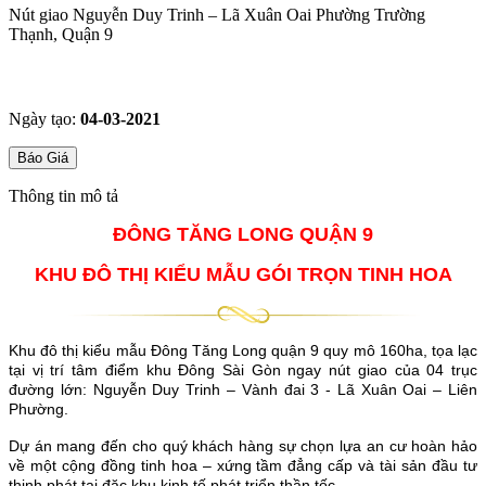
Nút giao Nguyễn Duy Trinh – Lã Xuân Oai Phường Trường
Thạnh, Quận 9
Ngày tạo:
04-03-2021
Báo Giá
Thông tin mô tả
ĐÔNG TĂNG LONG QUẬN 9
KHU ĐÔ THỊ KIỂU MẪU GÓI TRỌN TINH HOA
Khu đô thị kiểu mẫu Đông Tăng Long quận 9 quy mô 160ha, tọa lạc
tại vị trí tâm điểm khu Đông Sài Gòn ngay nút giao của 04 trục
đường lớn: Nguyễn Duy Trinh – Vành đai 3 - Lã Xuân Oai – Liên
Phường.
Dự án mang đến cho quý khách hàng sự chọn lựa an cư hoàn hảo
về một cộng đồng tinh hoa – xứng tầm đẳng cấp và tài sản đầu tư
thịnh phát tại đặc khu kinh tế phát triển thần tốc.