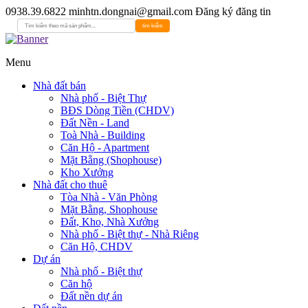
0938.39.6822
minhtn.dongnai@gmail.com
Đăng ký đăng tin
tìm kiếm
Menu
Nhà đất bán
Nhà phố - Biệt Thự
BĐS Dòng Tiền (CHDV)
Đất Nền - Land
Toà Nhà - Building
Căn Hộ - Apartment
Mặt Bằng (Shophouse)
Kho Xưởng
Nhà đất cho thuê
Tòa Nhà - Văn Phòng
Mặt Bằng, Shophouse
Đất, Kho, Nhà Xưởng
Nhà phố - Biệt thự - Nhà Riêng
Căn Hộ, CHDV
Dự án
Nhà phố - Biệt thự
Căn hộ
Đất nền dự án