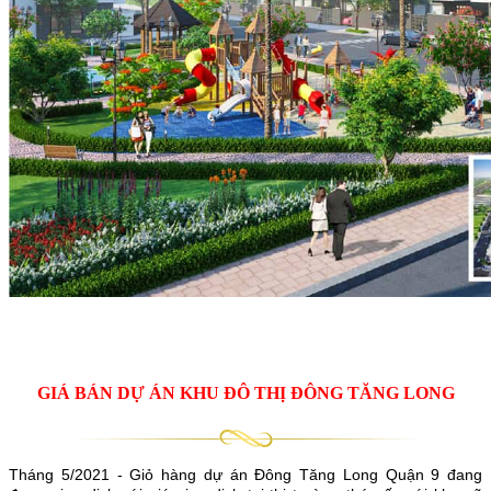
GIÁ BÁN DỰ ÁN KHU ĐÔ THỊ ĐÔNG TĂNG LONG
Tháng 5/2021 - Giỏ hàng dự án Đông Tăng Long Quận 9 đang