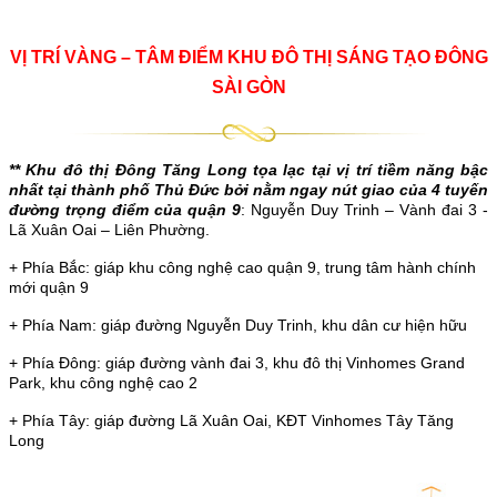
VỊ TRÍ VÀNG – TÂM ĐIỂM KHU ĐÔ THỊ SÁNG TẠO ĐÔNG
SÀI GÒN
** Khu đô thị
Đông Tăng Long tọa lạc tại vị trí tiềm năng bậc
nhất tại thành phố Thủ Đức bởi nằm ngay nút giao của 4 tuyến
đường trọng điểm của quận 9
: Nguyễn Duy Trinh – Vành đai 3 -
Lã Xuân Oai – Liên Phường.
+ Phía Bắc: giáp khu công nghệ cao quận 9, trung tâm hành chính
mới quận 9
+ Phía Nam: giáp đường Nguyễn Duy Trinh, khu dân cư hiện hữu
+ Phía Đông: giáp đường vành đai 3, khu đô thị Vinhomes Grand
Park, khu công nghệ cao 2
+ Phía Tây: giáp đường Lã Xuân Oai, KĐT Vinhomes Tây Tăng
Long