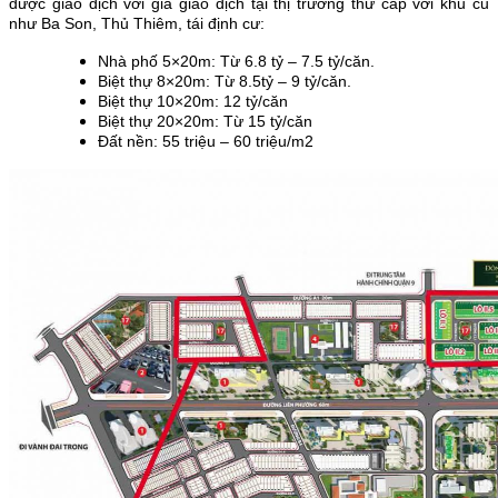
được giao dịch với giá giao dịch tại thị trường thứ cấp với khu cũ
như Ba Son, Thủ Thiêm, tái định cư:
Nhà phố 5×20m: Từ 6.8 tỷ – 7.5 tỷ/căn.
Biệt thự 8×20m: Từ 8.5tỷ – 9 tỷ/căn.
Biệt thự 10×20m: 12 tỷ/căn
Biệt thự 20×20m: Từ 15 tỷ/căn
Đất nền: 55 triệu – 60 triệu/m2