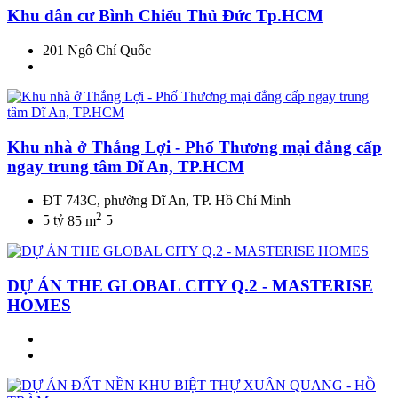
Khu dân cư Bình Chiểu Thủ Đức Tp.HCM
201 Ngô Chí Quốc
Khu nhà ở Thắng Lợi - Phố Thương mại đẳng cấp
ngay trung tâm Dĩ An, TP.HCM
ĐT 743C, phường Dĩ An, TP. Hồ Chí Minh
2
5 tỷ
85 m
5
DỰ ÁN THE GLOBAL CITY Q.2 - MASTERISE
HOMES