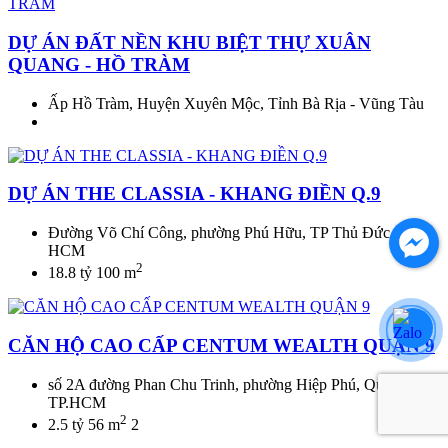
DỰ ÁN ĐẤT NỀN KHU BIỆT THỰ XUÂN
QUANG - HỒ TRÀM
Ấp Hồ Tràm, Huyện Xuyên Mộc, Tỉnh Bà Rịa - Vũng Tàu
DỰ ÁN THE CLASSIA - KHANG ĐIỀN Q.9
Đường Võ Chí Công, phường Phú Hữu, TP Thủ Đức, TP
HCM
2
18.8 tỷ
100 m
CĂN HỘ CAO CẤP CENTUM WEALTH QUẬN 9
số 2A đường Phan Chu Trinh, phường Hiệp Phú, Quận 9,
TP.HCM
2
2.5 tỷ
56 m
2