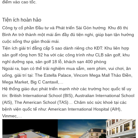
điểm vào cao tốc.
Tiện ích hoàn hảo
Công ty cổ phần Đầu tư và Phát triển Sài Gòn hướng Khu đô thị
Bình An trở thành một mái ấm đầy đủ tiện nghi, giúp bạn tận hưởng
cuộc sống thư giản thoải mái.
Tiện ích giải trí đẳng cấp 5 sao dành riêng cho KĐT: Khu liên hợp
sân golf rộng hơn 92 ha với các công trình như CLB sân golf, khu
nghỉ dưỡng spa, sân golf 18 lỗ, khách sạn 400 phòng
Ngoài ra, bạn có thể trải nghiệm mua sắm, xem phim, vui chơi, ăn
uống, giải trí tại: The Estella Palace, Vincom Mega Mall Thảo Điền,
Mega Market, Big C Cantavil,…
Hệ thống giáo dục phát triển mạnh nhờ các trường học quốc tế uy
tín: British International School (BIS), Australian International School
(AIS), The American School (TAS)… Chăm sóc sức khoẻ tại các
bệnh viện quốc tế như: American International Hospital (AIH),
Vinmec,…