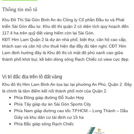
Thông tin mô tả
Khu Đô Thị Sài Gòn Bình An do Công ty Cổ phần Đầu tư và Phát
triển Sài Gòn đầu tư. Khu đô thị quận 2 có diện tích quy hoạch đến
117.4 ha trên quỹ đất vàng hiếm còn lại Sài Gòn.
KĐT Him Lam Quận 2 là dự án nhà phố, biệt thự, căn hộ cao cấp,
khách sạn và căn hộ cho thuê hiện đại đầy đủ tiện nghi. CĐT Him
Lam định hướng đây là Khu đô thị có mật độ phủ xanh cao giữa
thành phố khói bụi, kề bên dòng sông Rạch Chiếc có view cực đẹp.
Vị trí đắc địa trên lô đất vàng
Khu đô thị Him Lam Bình An tọa lạc tại phường An Phú, Quận 2. Đây
là chính là tâm điểm kết nối thành phố mới của Quận 2.
Phía Đông giáp đường Đỗ Xuân Hợp
Phía Tây giáp dự án Sài Gòn Sports City
Phía Nam giáp đường cao tốc TP.HCM – Long Thành – Dầu
Giây và khu dân cư tái định cư 15 ha
Phía Bắc giáp sông Rạch Chiếc